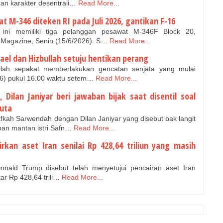
an karakter desentrali…
Read More...
 M-346 diteken RI pada Juli 2026, gantikan F-16
ni memiliki tiga pelanggan pesawat M-346F Block 20,
Magazine, Senin (15/6/2026). S…
Read More...
srael dan Hizbullah setuju hentikan perang
llah sepakat memberlakukan gencatan senjata yang mulai
26) pukul 16.00 waktu setem…
Read More...
 Dilan Janiyar beri jawaban bijak saat disentil soal
uta
kah Sarwendah dengan Dilan Janiyar yang disebut bak langit
an mantan istri Safn…
Read More...
irkan aset Iran senilai Rp 428,64 triliun yang masih
onald Trump disebut telah menyetujui pencairan aset Iran
tar Rp 428,64 trili…
Read More...