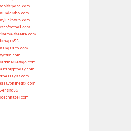
healthrpose.com
mundamba.com
myluckstars.com
ushsfootball.com
cinema-theatre.com
Juragan55
mangaruto.com
wyctim.com
darkmarketsgo.com
fastshipptoday.com
proessayist.com
essayonlinethx.com
Genting55
goschnitzel.com