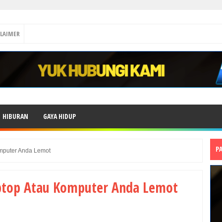
CLAIMER
HIBURAN
GAYA HIDUP
P
omputer Anda Lemot
ptop Atau Komputer Anda Lemot