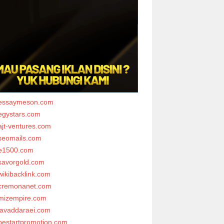
essaymeson.com
egystars.com
ajt-ventures.com
seomails.com
e1500.com
savorgold.com
wikibacklink.com
cremonanet.com
mizempire.com
javaddaraei.com
bestartpromotion.com