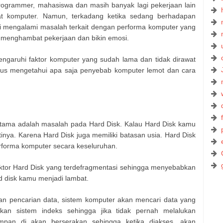
programmer, mahasiswa dan masih banyak lagi pekerjaan lain
 komputer. Namun, terkadang ketika sedang berhadapan
li mengalami masalah terkait dengan performa komputer yang
a menghambat pekerjaan dan bikin emosi.
ngaruhi faktor komputer yang sudah lama dan tidak dirawat
rus mengetahui apa saja penyebab komputer lemot dan cara
tama adalah masalah pada Hard Disk. Kalau Hard Disk kamu
ya. Karena Hard Disk juga memiliki batasan usia. Hard Disk
forma komputer secara keseluruhan.
faktor Hard Disk yang terdefragmentasi sehingga menyebabkan
d disk kamu menjadi lambat.
 pencarian data, sistem komputer akan mencari data yang
an sistem indeks sehingga jika tidak pernah melalukan
mpan di akan berserakan sehingga ketika diakses, akan