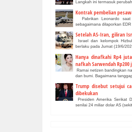
Langkah ini termasuk perubah
Kontrak pembelian pesawat
Pabrikan Leonardo saat i
sebagaimana dilaporkan EDR 
Setelah AS-Iran, giliran I
Israel dan kelompok Hizbu
berlaku pada Jumat (19/6/20
Hanya dinafkahi Rp4 juta,
nafkah Sarwendah Rp200 j
Ramai netizen bandingkan naf
dan bumi. Bagaimana tanggap
Trump disebut setujui ca
dibekukan
Presiden Amerika Serikat D
senilai 24 miliar dolar AS (seki