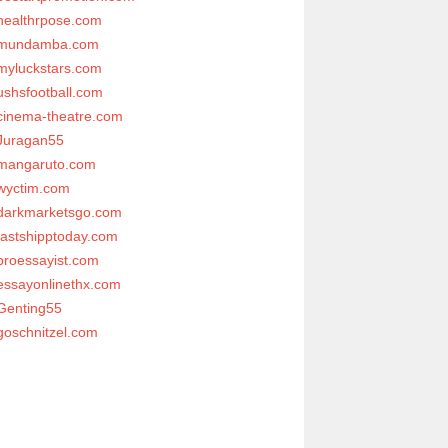
healthrpose.com
mundamba.com
myluckstars.com
ushsfootball.com
cinema-theatre.com
Juragan55
mangaruto.com
wyctim.com
darkmarketsgo.com
fastshipptoday.com
proessayist.com
essayonlinethx.com
Genting55
goschnitzel.com