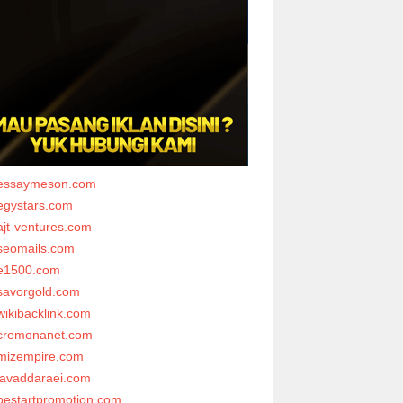
essaymeson.com
egystars.com
ajt-ventures.com
seomails.com
e1500.com
savorgold.com
wikibacklink.com
cremonanet.com
mizempire.com
javaddaraei.com
bestartpromotion.com