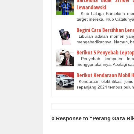
Barcelona Bidik Strike
Lewandowski
Klub LaLiga Barcelona mena
target mereka. Klub Cataluny
Begini Cara Bersihkan Le
Liburan adalah momen yang
mengabadikannya. Namun, has
Berikut 5 Penyebab Lepto
Penyebab komputer lemot
menggunakannya. Apalagi saat
Berikut Kendaraan Mobil H
Kendaraan elektrifikasi jeni
sepanjang 2024 tembus puluh
0 Response to "Perang Gaza Bik