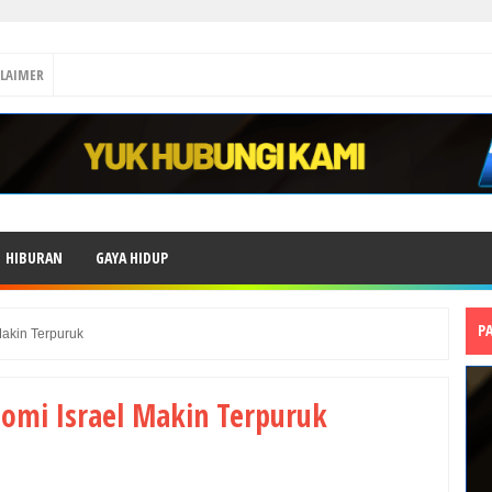
CLAIMER
HIBURAN
GAYA HIDUP
P
Makin Terpuruk
nomi Israel Makin Terpuruk