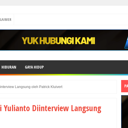
CLAIMER
HIBURAN
GAYA HIDUP
P
nterview Langsung oleh Patrick Kluivert
 Yulianto Diinterview Langsung