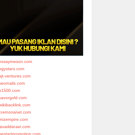
essaymeson.com
egystars.com
ajt-ventures.com
seomails.com
e1500.com
savorgold.com
wikibacklink.com
cremonanet.com
mizempire.com
javaddaraei.com
bestartpromotion.com