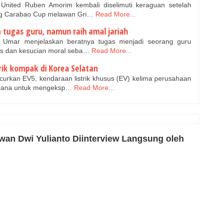
United Ruben Amorim kembali diselimuti keraguan setelah
ng Carabao Cup melawan Gri…
Read More...
tugas guru, namun raih amal jariah
Umar menjelaskan beratnya tugas menjadi seorang guru
tas dan kesucian moral seba…
Read More...
trik kompak di Korea Selatan
urkan EV5, kendaraan listrik khusus (EV) kelima perusahaan
ncana untuk mengeksp…
Read More...
wan Dwi Yulianto Diinterview Langsung oleh