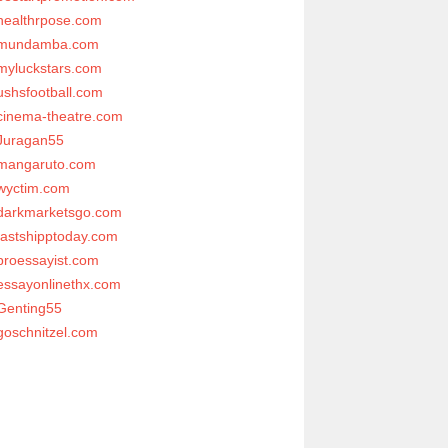
healthrpose.com
mundamba.com
myluckstars.com
ushsfootball.com
cinema-theatre.com
Juragan55
mangaruto.com
wyctim.com
darkmarketsgo.com
fastshipptoday.com
proessayist.com
essayonlinethx.com
Genting55
goschnitzel.com