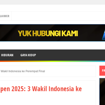
CLAIMER
HIBURAN
GAYA HIDUP
P
Wakil Indonesia ke Perempat Final
pen 2025: 3 Wakil Indonesia ke