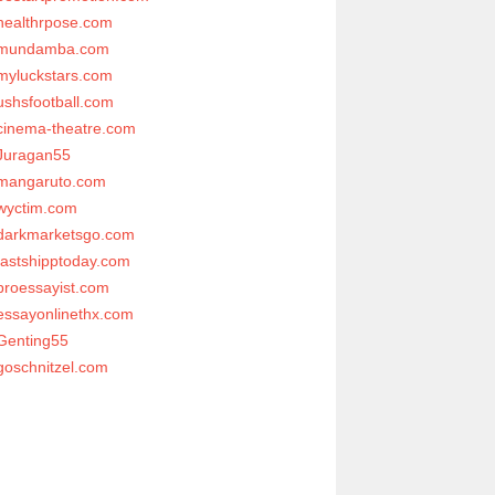
healthrpose.com
mundamba.com
myluckstars.com
ushsfootball.com
cinema-theatre.com
Juragan55
mangaruto.com
wyctim.com
darkmarketsgo.com
fastshipptoday.com
proessayist.com
essayonlinethx.com
Genting55
goschnitzel.com