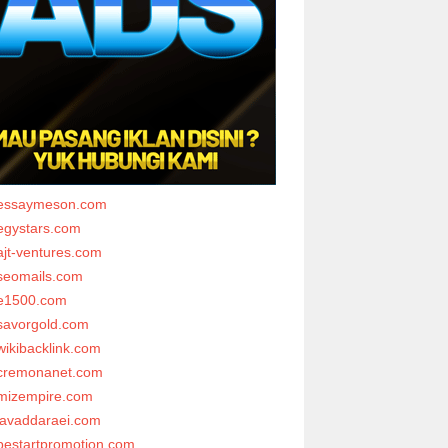
essaymeson.com
egystars.com
ajt-ventures.com
seomails.com
e1500.com
savorgold.com
wikibacklink.com
cremonanet.com
mizempire.com
javaddaraei.com
bestartpromotion.com