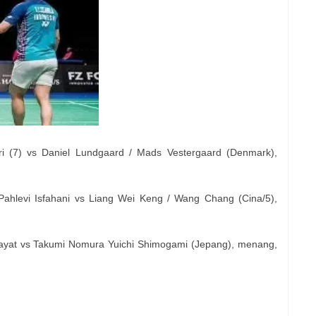
ri (7) vs Daniel Lundgaard / Mads Vestergaard (Denmark),
hlevi Isfahani vs Liang Wei Keng / Wang Chang (Cina/5),
yat vs Takumi Nomura Yuichi Shimogami (Jepang), menang,