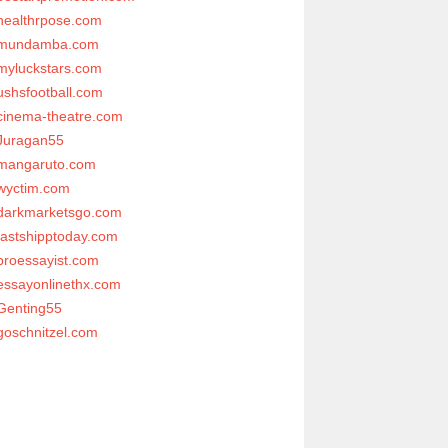
healthrpose.com
mundamba.com
myluckstars.com
ushsfootball.com
cinema-theatre.com
Juragan55
mangaruto.com
wyctim.com
darkmarketsgo.com
fastshipptoday.com
proessayist.com
essayonlinethx.com
Genting55
goschnitzel.com