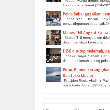
Ribuan warga Inggris mengge
London pada Jumat (22/8/20
Polda Babel gagalkan pen
Kepolisian Daerah Kepul
penyalahgunaan sebanyak 24 
Mabes TNI Angkat Bicara S
Mabes TNI menyatakan tidak a
dalam peristiwa kerusuhan un
IHSG ditutup melemah, pa
Indeks Harga Saham Gabung
ditutup melemah seiring pel
Putin Pamer Kecanggihan 
Dideteksi Musuh
Presiden Rusia Vladimir Puti
nuklir.Pada Jumat (22/8/202