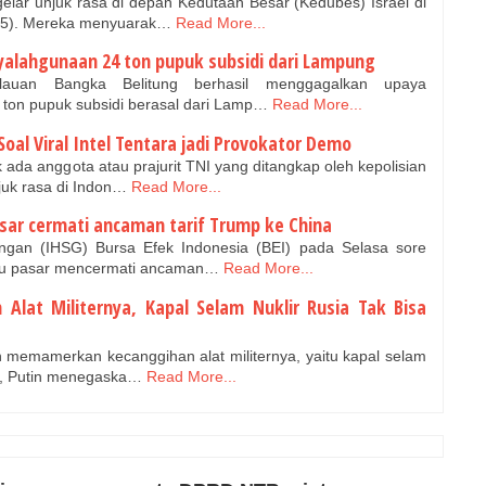
lar unjuk rasa di depan Kedutaan Besar (Kedubes) Israel di
25). Mereka menyuarak…
Read More...
yalahgunaan 24 ton pupuk subsidi dari Lampung
auan Bangka Belitung berhasil menggagalkan upaya
ton pupuk subsidi berasal dari Lamp…
Read More...
oal Viral Intel Tentara jadi Provokator Demo
da anggota atau prajurit TNI yang ditangkap oleh kepolisian
juk rasa di Indon…
Read More...
sar cermati ancaman tarif Trump ke China
an (IHSG) Bursa Efek Indonesia (BEI) pada Selasa sore
aku pasar mencermati ancaman…
Read More...
Alat Militernya, Kapal Selam Nuklir Rusia Tak Bisa
n memamerkan kecanggihan alat militernya, yaitu kapal selam
5), Putin menegaska…
Read More...