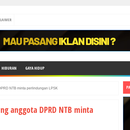
CLAIMER
HIBURAN
GAYA HIDUP
P
a DPRD NTB minta perlindungan LPSK
orang anggota DPRD NTB minta