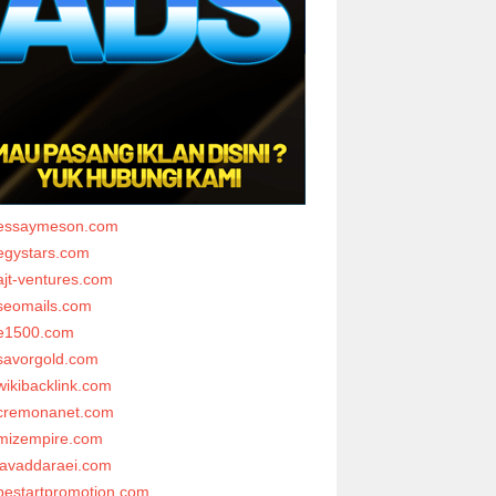
essaymeson.com
egystars.com
ajt-ventures.com
seomails.com
e1500.com
savorgold.com
wikibacklink.com
cremonanet.com
mizempire.com
javaddaraei.com
bestartpromotion.com