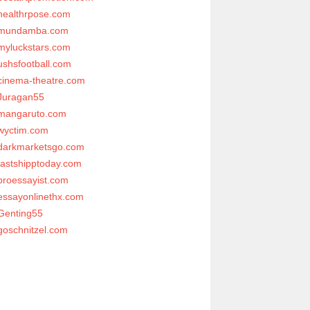
healthrpose.com
mundamba.com
myluckstars.com
ushsfootball.com
cinema-theatre.com
Juragan55
mangaruto.com
wyctim.com
darkmarketsgo.com
fastshipptoday.com
proessayist.com
essayonlinethx.com
Genting55
goschnitzel.com