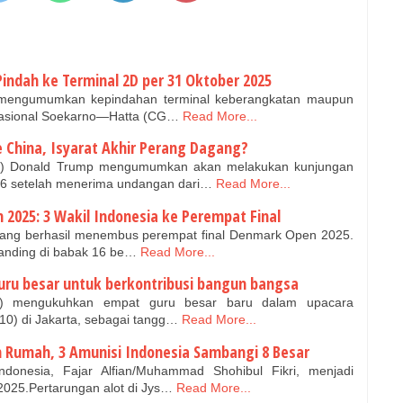
Pindah ke Terminal 2D per 31 Oktober 2025
 mengumumkan kepindahan terminal keberangkatan maupun
nasional Soekarno—Hatta (CG…
Read More...
China, Isyarat Akhir Perang Dagang?
(AS) Donald Trump mengumumkan akan melakukan kunjungan
26 setelah menerima undangan dari…
Read More...
2025: 3 Wakil Indonesia ke Perempat Final
yang berhasil menembus perempat final Denmark Open 2025.
tanding di babak 16 be…
Read More...
ru besar untuk berkontribusi bangun bangsa
kti) mengukuhkan empat guru besar baru dalam upacara
0) di Jakarta, sebagai tangg…
Read More...
an Rumah, 3 Amunisi Indonesia Sambangi 8 Besar
donesia, Fajar Alfian/Muhammad Shohibul Fikri, menjadi
025.Pertarungan alot di Jys…
Read More...