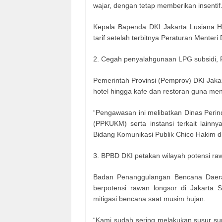
wajar, dengan tetap memberikan insentif
Kepala Bapenda DKI Jakarta Lusiana H
tarif setelah terbitnya Peraturan Mente
2. Cegah penyalahgunaan LPG subsidi, 
Pemerintah Provinsi (Pemprov) DKI Jaka
hotel hingga kafe dan restoran guna me
“Pengawasan ini melibatkan Dinas Peri
(PPKUKM) serta instansi terkait lainn
Bidang Komunikasi Publik Chico Hakim di
3. BPBD DKI petakan wilayah potensi raw
Badan Penanggulangan Bencana Daera
berpotensi rawan longsor di Jakarta S
mitigasi bencana saat musim hujan.
“Kami sudah sering melakukan susur su