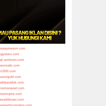
essaymeson.com
egystars.com
ajt-ventures.com
seomails.com
e1500.com
savorgold.com
wikibacklink.com
cremonanet.com
mizempire.com
javaddaraei.com
bestartpromotion.com