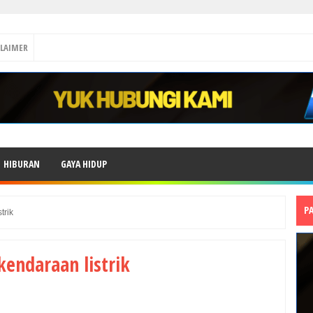
CLAIMER
HIBURAN
GAYA HIDUP
P
trik
kendaraan listrik