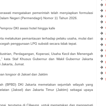
.
erawati mengatakan pemerintah telah menyiapkan formulasi
ri Dalam Negeri (Permendagri) Nomor 11 Tahun 2026.
Pemprov DKI awasi hotel hingga kafe
rta melakukan pemantauan terhadap pelaku usaha, mulai dari
ncegah penggunaan LPG subsidi secara tidak tepat.
ndustrian, Perdagangan, Koperasi, Usaha Kecil dan Menengah
ya,” kata Staf Khusus Gubernur dan Wakil Gubernur Jakarta
 Jakarta, Jumat.
an longsor di Jaksel dan Jaktim
h (BPBD) DKI Jakarta memetakan sejumlah wilayah yang
elatan (Jaksel) dan Jakarta Timur (Jaktim) sebagai upaya
ngai, terutama di Ciliwung, untuk memetakan dan mengamati