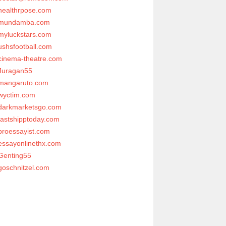
healthrpose.com
mundamba.com
myluckstars.com
ushsfootball.com
cinema-theatre.com
Juragan55
mangaruto.com
wyctim.com
darkmarketsgo.com
fastshipptoday.com
proessayist.com
essayonlinethx.com
Genting55
goschnitzel.com