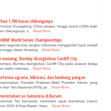
orkan 1.700 kasus chikungunya
 Provinsi Guangdong, China selatan, hingga Jumat (19/9) telah
am chikungunya, s…
Read More...
ariBWF World Senior Championships
an legenda bulu tangkis Indonesia menggondol tujuh medali
perunggu dalam Amazing…
Read More...
on menang, Burnley disingkirkan Cardiff City
tara Burnley disingkirkan Cardiff City pada putaran ketiga
alam waktu setempa…
Read More...
forma agraria, hilirisasi, dan lumbung pangan
merintahan Presiden Prabowo-Wakil Presiden Gibran yang
Hari Tani Nasional (HTN) pa…
Read More...
merintahan se-Sumatera di Batam
mmad Tito Karnavian memimpin rapat koordinasi (rakor)
hun 2025 di Kota Batam, Kepu…
Read More...