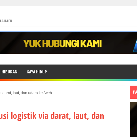
CLAIMER
HIBURAN
GAYA HIDUP
P
a darat, laut, dan udara ke Aceh
i logistik via darat, laut, dan