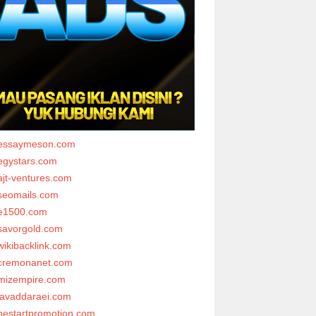
essaymeson.com
egystars.com
ajt-ventures.com
seomails.com
e1500.com
savorgold.com
wikibacklink.com
cremonanet.com
mizempire.com
javaddaraei.com
bestartpromotion.com