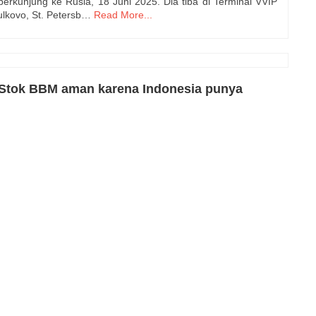
rkunjung ke Rusia, 18 Juni 2025. Dia tiba di Terminal VVIP
ulkovo, St. Petersb…
Read More...
 Stok BBM aman karena Indonesia punya