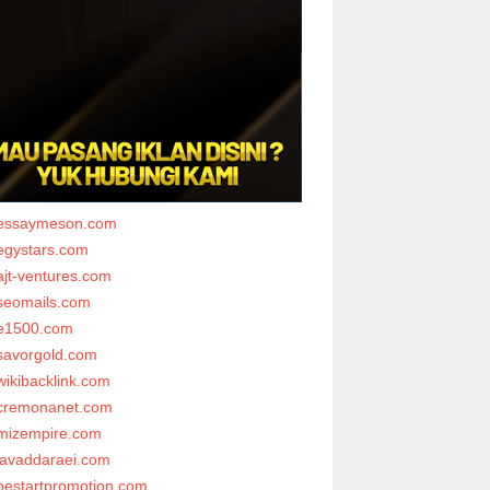
essaymeson.com
egystars.com
ajt-ventures.com
seomails.com
e1500.com
savorgold.com
wikibacklink.com
cremonanet.com
mizempire.com
javaddaraei.com
bestartpromotion.com