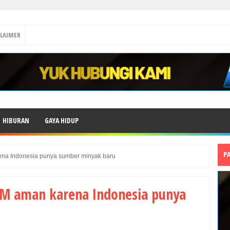
CLAIMER
HIBURAN
GAYA HIDUP
P
ena Indonesia punya sumber minyak baru
BM aman karena Indonesia punya