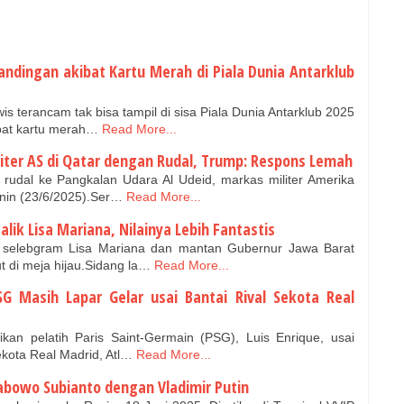
tandingan akibat Kartu Merah di Piala Dunia Antarklub
s terancam tak bisa tampil di sisa Piala Dunia Antarklub 2025
bat kartu merah…
Read More...
iter AS di Qatar dengan Rudal, Trump: Respons Lemah
udal ke Pangkalan Udara Al Udeid, markas militer Amerika
enin (23/6/2025).Ser…
Read More...
lik Lisa Mariana, Nilainya Lebih Fantastis
selebgram Lisa Mariana dan mantan Gubernur Jawa Barat
t di meja hijau.Sidang la…
Read More...
SG Masih Lapar Gelar usai Bantai Rival Sekota Real
an pelatih Paris Saint-Germain (PSG), Luis Enrique, usai
ekota Real Madrid, Atl…
Read More...
abowo Subianto dengan Vladimir Putin