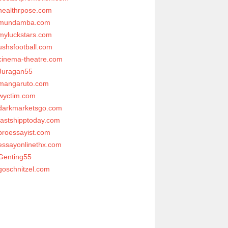
healthrpose.com
mundamba.com
myluckstars.com
ushsfootball.com
cinema-theatre.com
Juragan55
mangaruto.com
wyctim.com
darkmarketsgo.com
fastshipptoday.com
proessayist.com
essayonlinethx.com
Genting55
goschnitzel.com