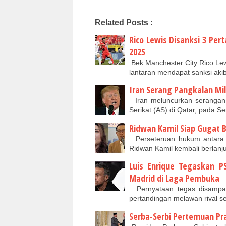
Related Posts :
Rico Lewis Disanksi 3 Per
2025
Bek Manchester City Rico Lewi
lantaran mendapat sanksi aki
Iran Serang Pangkalan Mil
Iran meluncurkan serangan r
Serikat (AS) di Qatar, pada S
Ridwan Kamil Siap Gugat Ba
Perseteruan hukum antara 
Ridwan Kamil kembali berlanju
Luis Enrique Tegaskan P
Madrid di Laga Pembuka
Pernyataan tegas disampaik
pertandingan melawan rival s
Serba-Serbi Pertemuan Pr