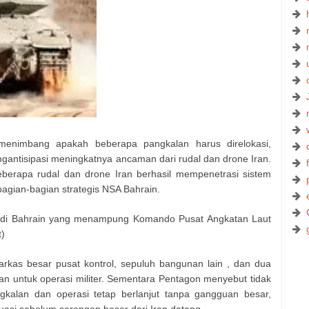
menimbang apakah beberapa pangkalan harus direlokasi,
gantisipasi meningkatnya ancaman dari rudal dan drone Iran.
erapa rudal dan drone Iran berhasil mempenetrasi sistem
gian-bagian strategis NSA Bahrain.
S di Bahrain yang menampung Komando Pusat Angkatan Laut
t)
markas besar pusat kontrol, sepuluh bangunan lain , dan dua
kan untuk operasi militer. Sementara Pentagon menyebut tidak
kalan dan operasi tetap berlanjut tanpa gangguan besar,
uasi sebelum serangan besar dari Iran datang.