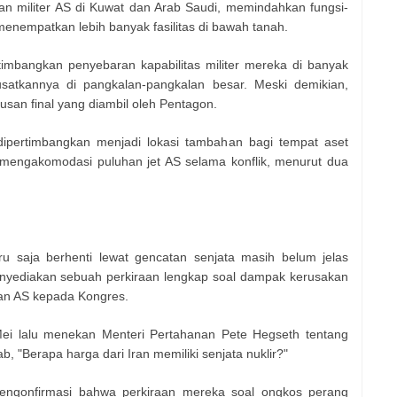
an militer AS di Kuwat dan Arab Saudi, memindahkan fungsi-
menempatkan lebih banyak fasilitas di bawah tanah.
timbangkan penyebaran kapabilitas militer mereka di banyak
usatkannya di pangkalan-pangkalan besar. Meski demikian,
usan final yang diambil oleh Pentagon.
dipertimbangkan menjadi lokasi tambahan bagi tempat aset
u mengakomodasi puluhan jet AS selama konflik, menurut dua
u saja berhenti lewat gencatan senjata masih belum jelas
nyediakan sebuah perkiraan lengkap soal dampak kerusakan
lan AS kepada Kongres.
ei lalu menekan Menteri Pertahanan Pete Hegseth tentang
 "Berapa harga dari Iran memiliki senjata nuklir?"
ngonfirmasi bahwa perkiraan mereka soal ongkos perang