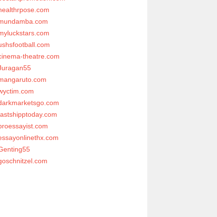
healthrpose.com
mundamba.com
myluckstars.com
ushsfootball.com
cinema-theatre.com
Juragan55
mangaruto.com
wyctim.com
darkmarketsgo.com
fastshipptoday.com
proessayist.com
essayonlinethx.com
Genting55
goschnitzel.com