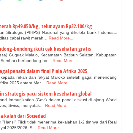
merah Rp49.850/kg, telur ayam Rp32.100/kg
n Strategis (PIHPS) Nasional yang dikelola Bank Indonesia
itas cabai rawit merah…
Read More...
dong-bondong ikuti cek kesehatan gratis
esa) Guguak Malalo, Kecamatan Batipuh Selatan, Kabupaten
t (Sumbar) berbondong-bo…
Read More...
al penalti dalam final Piala Afrika 2025
kepada rekan dan rakyat Maroko setelah gagal menendang
 Afrika 2025 antara Mar…
Read More...
kin strategis pacu sistem kesehatan global
 and Immunization (Gavi) dalam panel diskusi di ajang World
vos, Swiss, menyatak…
Read More...
na kalah dari Sociedad
 "Hansi" Flick tidak menerima kekalahan 1-2 timnya dari Real
nyol 2025/2026, S…
Read More...