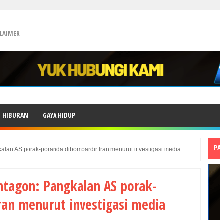
CLAIMER
HIBURAN
GAYA HIDUP
P
kalan AS porak-poranda dibombardir Iran menurut investigasi media
ntagon: Pangkalan AS porak-
ran menurut investigasi media