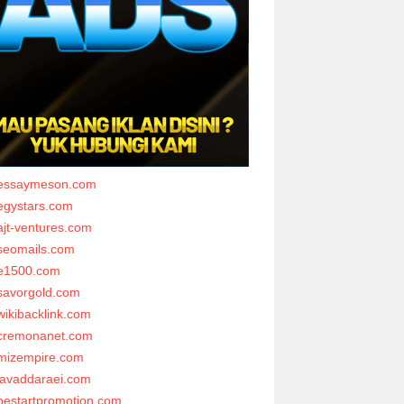
essaymeson.com
egystars.com
ajt-ventures.com
seomails.com
e1500.com
savorgold.com
wikibacklink.com
cremonanet.com
mizempire.com
javaddaraei.com
bestartpromotion.com