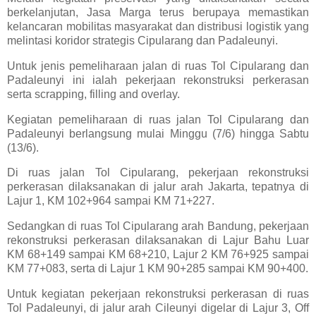
berkelanjutan, Jasa Marga terus berupaya memastikan
kelancaran mobilitas masyarakat dan distribusi logistik yang
melintasi koridor strategis Cipularang dan Padaleunyi.
Untuk jenis pemeliharaan jalan di ruas Tol Cipularang dan
Padaleunyi ini ialah pekerjaan rekonstruksi perkerasan
serta scrapping, filling and overlay.
Kegiatan pemeliharaan di ruas jalan Tol Cipularang dan
Padaleunyi berlangsung mulai Minggu (7/6) hingga Sabtu
(13/6).
Di ruas jalan Tol Cipularang, pekerjaan rekonstruksi
perkerasan dilaksanakan di jalur arah Jakarta, tepatnya di
Lajur 1, KM 102+964 sampai KM 71+227.
Sedangkan di ruas Tol Cipularang arah Bandung, pekerjaan
rekonstruksi perkerasan dilaksanakan di Lajur Bahu Luar
KM 68+149 sampai KM 68+210, Lajur 2 KM 76+925 sampai
KM 77+083, serta di Lajur 1 KM 90+285 sampai KM 90+400.
Untuk kegiatan pekerjaan rekonstruksi perkerasan di ruas
Tol Padaleunyi, di jalur arah Cileunyi digelar di Lajur 3, Off