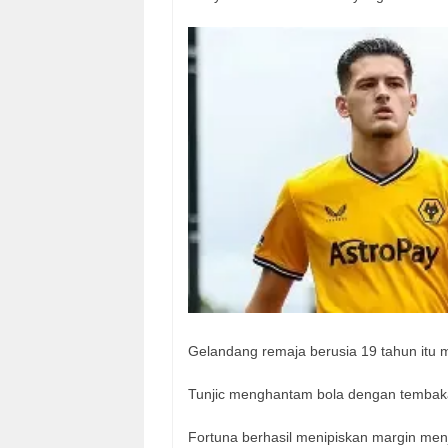
Gelandang remaja berusia 19 tahun itu me
Tunjic menghantam bola dengan tembakan
Fortuna berhasil menipiskan margin menj