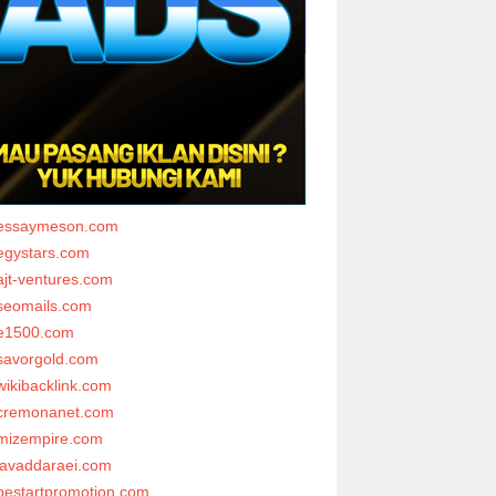
essaymeson.com
egystars.com
ajt-ventures.com
seomails.com
e1500.com
savorgold.com
wikibacklink.com
cremonanet.com
mizempire.com
javaddaraei.com
bestartpromotion.com