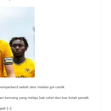
mperkecil selisih skor melalui gol cantik.
 kencang yang melaju bak roket dari luar kotak penalti.
adi 1-2.