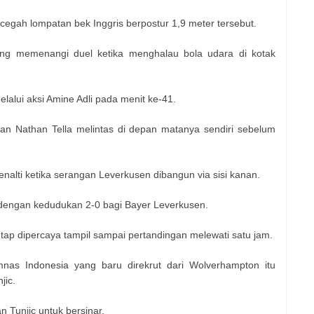
ncegah lompatan bek Inggris berpostur 1,9 meter tersebut.
ang memenangi duel ketika menghalau bola udara di kotak
lalui aksi Amine Adli pada menit ke-41.
man Nathan Tella melintas di depan matanya sendiri sebelum
enalti ketika serangan Leverkusen dibangun via sisi kanan.
dengan kedudukan 2-0 bagi Bayer Leverkusen.
tap dipercaya tampil sampai pertandingan melewati satu jam.
mnas Indonesia yang baru direkrut dari Wolverhampton itu
jic.
 Tunjic untuk bersinar.