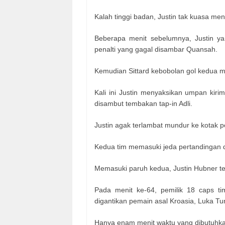
Kalah tinggi badan, Justin tak kuasa me
Beberapa menit sebelumnya, Justin y
penalti yang gagal disambar Quansah.
Kemudian Sittard kebobolan gol kedua me
Kali ini Justin menyaksikan umpan kiri
disambut tembakan tap-in Adli.
Justin agak terlambat mundur ke kotak p
Kedua tim memasuki jeda pertandingan 
Memasuki paruh kedua, Justin Hubner te
Pada menit ke-64, pemilik 18 caps ti
digantikan pemain asal Kroasia, Luka Tun
Hanya enam menit waktu yang dibutuhkan