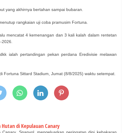
but yang akhirnya bertahan sampai bubaran.
 menutup rangkaian uji coba pramusim Fortuna.
lalu mencatat 4 kemenangan dan 3 kali kalah dalam rentetan
5-2026.
 dkk ialah pertandingan pekan perdana Eredivisie melawan
di Fortuna Sittard Stadium, Jumat (8/8/2025) waktu setempat.
n Hutan di Kepulauan Canary
Canary, Spanyol, mengeluarkan peringatan dini kebakaran