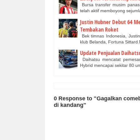
Bursa transfer musim panas
telah aktif memboyong sejum
Justin Hubner Debut 64 M
Tembakan Roket
Bek timnas Indonesia, Justi
klub Belanda, Fortuna Sitta
Update Penjualan Daihatsu
Daihatsu mencatat pemesa
Hybrid mencapai sekitar 80 
0 Response to "Gagalkan comeba
di kandang"