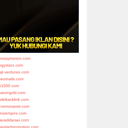
essaymeson.com
egystars.com
ajt-ventures.com
seomails.com
e1500.com
savorgold.com
wikibacklink.com
cremonanet.com
mizempire.com
javaddaraei.com
bestartpromotion.com