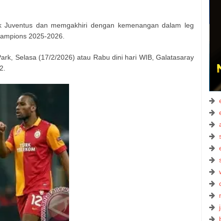
 Juventus dan memgakhiri dengan kemenangan dalam leg
Champions 2025-2026.
rk, Selasa (17/2/2026) atau Rabu dini hari WIB, Galatasaray
2.