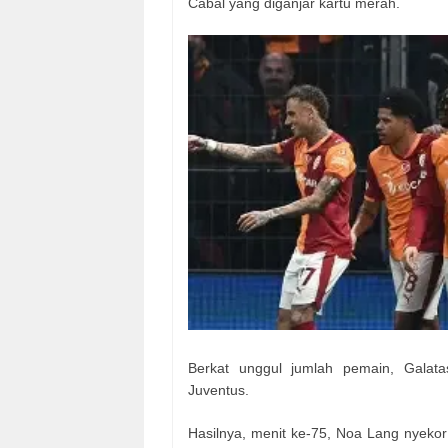
Cabal yang diganjar kartu merah.
Berkat unggul jumlah pemain, Galata
Juventus.
Hasilnya, menit ke-75, Noa Lang nyeko