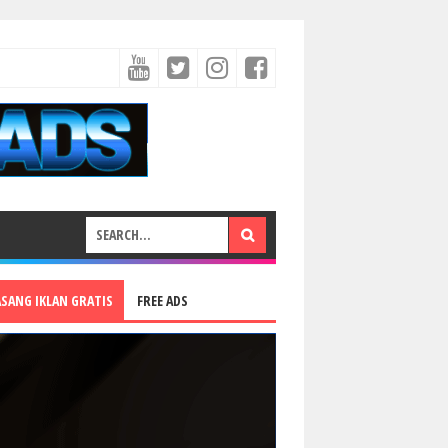
ASANG IKLAN GRATIS
FREE ADS