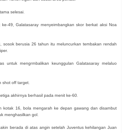
tama selesai.
t ke-49, Galatasaray menyeimbangkan skor berkat aksi Noa
i, sosok berusia 26 tahun itu meluncurkan tembakan rendah
per.
as untuk mengrmbalikan keunggulan Galatasaray melaluo
shot off target.
tiga akhirnya berhasil pada menit ke-60.
nan kotak 16, bola mengarah ke depan gawang dan disambut
k menghasilkan gol.
akin berada di atas angin setelah Juventus kehilangan Juan