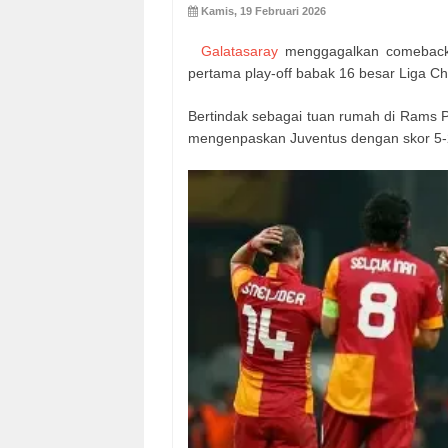
Kamis, 19 Februari 2026
Galatasaray
menggagalkan comeback
pertama play-off babak 16 besar Liga 
Bertindak sebagai tuan rumah di Rams Pa
mengenpaskan Juventus dengan skor 5-